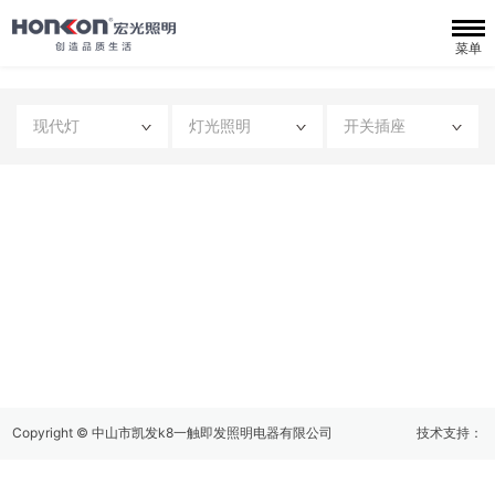
首
菜单
页
品
现代灯
灯光照明
开关插座
牌
旗
故
下
产
事
品
品
凯
牌
中
发
招
心
k8
商
企
一
加
业
联
Copyright © 中山市凯发k8一触即发照明电器有限公司
技术支持：
触
盟
资
系